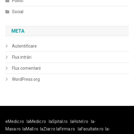
Politic
Social
META
Autentificare
Flux intrări
Flux comentarii
WordPress.org
eMedic.ro
laMedic.ro
laSpital.ro
laHotel.ro
la-
Masa.ro
laMall.ro
laZiar.ro
laFirma.ro
laFacultate.ro
la-