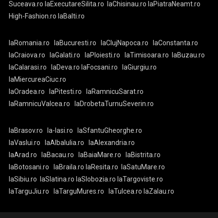
Suceava.ro
laExecutareSilita.ro
laChisinau.ro
laPiatraNeamt.ro
High-Fashion.ro
laBalti.ro
laRomania.ro
laBucuresti.ro
laClujNapoca.ro
laConstanta.ro
laCraiova.ro
laGalati.ro
laPloiesti.ro
laTimisoara.ro
laBuzau.ro
laCalarasi.ro
laDeva.ro
laFocsani.ro
laGiurgiu.ro
laMiercureaCiuc.ro
laOradea.ro
laPitesti.ro
laRamnicuSarat.ro
laRamnicuValcea.ro
laDrobetaTurnuSeverin.ro
laBrasov.ro
la-Iasi.ro
laSfantuGheorghe.ro
laVaslui.ro
laAlbaIulia.ro
laAlexandria.ro
laArad.ro
laBacau.ro
laBaiaMare.ro
laBistrita.ro
laBotosani.ro
laBraila.ro
laResita.ro
laSatuMare.ro
laSibiu.ro
laSlatina.ro
laSlobozia.ro
laTargoviste.ro
laTarguJiu.ro
laTarguMures.ro
laTulcea.ro
laZalau.ro