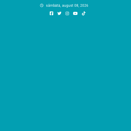
Skip
sâmbătă, august 08, 2026
to
content