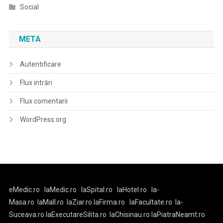
Social
META
Autentificare
Flux intrări
Flux comentarii
WordPress.org
eMedic.ro
laMedic.ro
laSpital.ro
laHotel.ro
la-
Masa.ro
laMall.ro
laZiar.ro
laFirma.ro
laFacultate.ro
la-
Suceava.ro
laExecutareSilita.ro
laChisinau.ro
laPiatraNeamt.ro