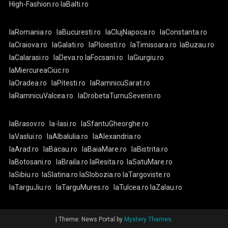
High-Fashion.ro
laBalti.ro
laRomania.ro
laBucuresti.ro
laClujNapoca.ro
laConstanta.ro
laCraiova.ro
laGalati.ro
laPloiesti.ro
laTimisoara.ro
laBuzau.ro
laCalarasi.ro
laDeva.ro
laFocsani.ro
laGiurgiu.ro
laMiercureaCiuc.ro
laOradea.ro
laPitesti.ro
laRamnicuSarat.ro
laRamnicuValcea.ro
laDrobetaTurnuSeverin.ro
laBrasov.ro
la-Iasi.ro
laSfantuGheorghe.ro
laVaslui.ro
laAlbaIulia.ro
laAlexandria.ro
laArad.ro
laBacau.ro
laBaiaMare.ro
laBistrita.ro
laBotosani.ro
laBraila.ro
laResita.ro
laSatuMare.ro
laSibiu.ro
laSlatina.ro
laSlobozia.ro
laTargoviste.ro
laTarguJiu.ro
laTarguMures.ro
laTulcea.ro
laZalau.ro
|
Theme: News Portal by
Mystery Themes
.