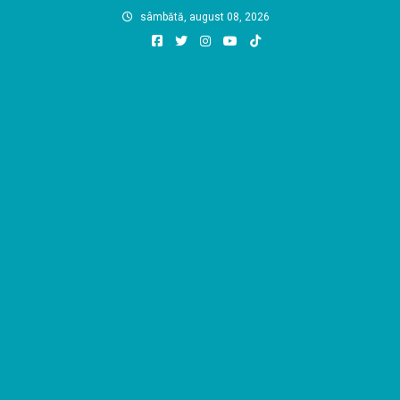
Skip
sâmbătă, august 08, 2026
to
content