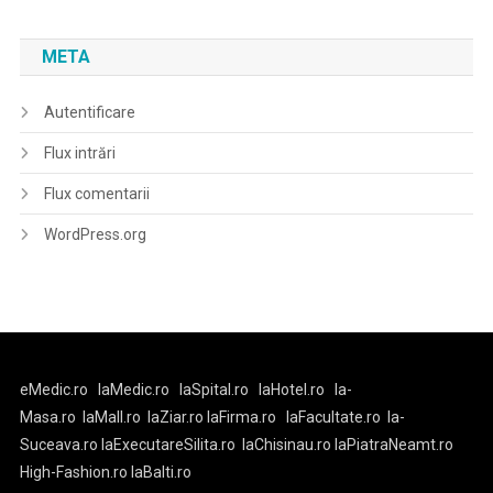
META
Autentificare
Flux intrări
Flux comentarii
WordPress.org
eMedic.ro
laMedic.ro
laSpital.ro
laHotel.ro
la-
Masa.ro
laMall.ro
laZiar.ro
laFirma.ro
laFacultate.ro
la-
Suceava.ro
laExecutareSilita.ro
laChisinau.ro
laPiatraNeamt.ro
High-Fashion.ro
laBalti.ro