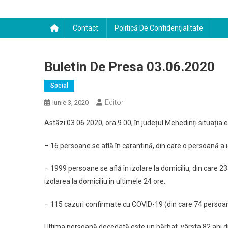
Contact
Politică De Confidențialitate
Buletin De Presa 03.06.2020
Social
Editor
Iunie 3, 2020
Astăzi 03.06.2020, ora 9.00, în județul Mehedinți situația
– 16 persoane se află în carantină, din care o persoană a ie
– 1999 persoane se află în izolare la domiciliu, din care 23
izolarea la domiciliu în ultimele 24 ore.
– 115 cazuri confirmate cu COVID-19 (din care 74 persoa
Ultima persoană decedată este un bărbat, vârsta 82 ani di