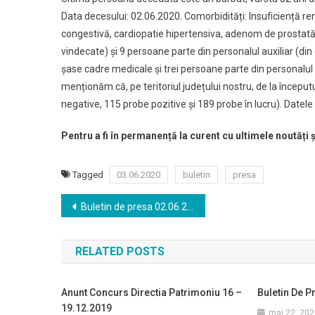
Data decesului: 02.06.2020. Comorbidități: Insuficiență ren
congestivă, cardiopatie hipertensiva, adenom de prostată
vindecate) și 9 persoane parte din personalul auxiliar (di
șase cadre medicale și trei persoane parte din personalu
menționăm că, pe teritoriul județului nostru, de la încep
negative, 115 probe pozitive şi 189 probe în lucru). Datele
Pentru a fi în permanență la curent cu ultimele noutăți 
Tagged
03.06.2020
buletin
presa
Navigare
Buletin de presa 02.06.2020
în
RELATED POSTS
articole
Anunt Concurs Directia Patrimoniu 16 –
Buletin De P
19.12.2019
mai 22, 202