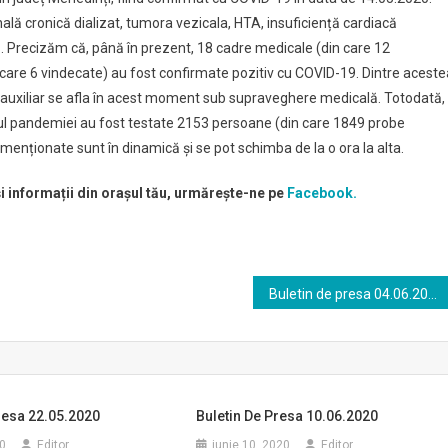
ală cronică dializat, tumora vezicala, HTA, insuficiență cardiacă
. Precizăm că, până în prezent, 18 cadre medicale (din care 12
n care 6 vindecate) au fost confirmate pozitiv cu COVID-19. Dintre aceste
l auxiliar se afla în acest moment sub supraveghere medicală. Totodată,
utul pandemiei au fost testate 2153 persoane (din care 1849 probe
 menționate sunt în dinamică și se pot schimba de la o ora la alta.
și informații din orașul tău, urmărește-ne pe
Facebook.
Buletin de presa 04.06.2020
resa 22.05.2020
Buletin De Presa 10.06.2020
0
Editor
iunie 10, 2020
Editor