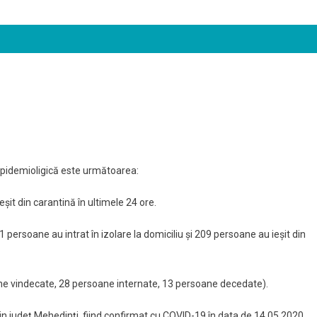
 epidemioligică este următoarea:
șit din carantină în ultimele 24 ore.
1 persoane au intrat în izolare la domiciliu și 209 persoane au ieșit din
ne vindecate, 28 persoane internate, 13 persoane decedate).
n județ Mehedinți, fiind confirmat cu COVID-19 în data de 14.05.2020.