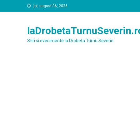
Skip
joi, august 06, 2026
to
content
laDrobetaTurnuSeverin.r
Stiri si evenimente la Drobeta Turnu Severin