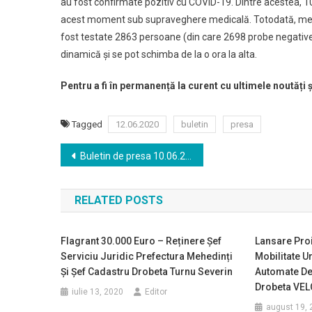
au fost confirmate pozitiv cu COVID-19. Dintre acestea, 10
acest moment sub supraveghere medicală. Totodată, mențio
fost testate 2863 persoane (din care 2698 probe negative,
dinamică și se pot schimba de la o ora la alta.
Pentru a fi în permanență la curent cu ultimele noutăți 
Tagged
12.06.2020
buletin
presa
Navigare
Buletin de presa 10.06.2020
în
RELATED POSTS
articole
Flagrant 30.000 Euro – Reținere Șef
Lansare Proi
Serviciu Juridic Prefectura Mehedinți
Mobilitate Ur
Și Șef Cadastru Drobeta Turnu Severin
Automate De 
Drobeta VEL
iulie 13, 2020
Editor
august 19, 