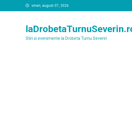
Skip
vineri, august 07, 2026
to
content
laDrobetaTurnuSeverin.r
Stiri si evenimente la Drobeta Turnu Severin