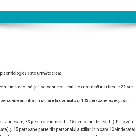
a epidemiologică este următoarea:
trat în carantină și 0 persoane au ieșit din carantină în ultimele 24 ore.
 persoane au intrat în izolare la domiciliu și 133 persoane au ieșit din
ne vindecate, 33 persoane internate, 15 persoane decedate). Precizăm
ate) și 15 persoane parte din personalul auxiliar (din care 10 vindecate)