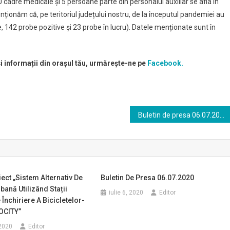
 cadre medicale și 5 persoane parte din personalul auxiliar se afla în
năm că, pe teritoriul județului nostru, de la începutul pandemiei au
 142 probe pozitive şi 23 probe în lucru). Datele menționate sunt în
și informații din orașul tău, urmărește-ne pe
Facebook.
Buletin de presa 06.07.2020
ect „Sistem Alternativ De
Buletin De Presa 06.07.2020
bană Utilizând Stații
iulie 6, 2020
Editor
Închiriere A Bicicletelor-
OCITY”
2020
Editor