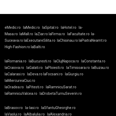
eMedic.ro
laMedic.ro
laSpital.ro
laHotel.ro
la-
Masa.ro
laMall.ro
laZiar.ro
laFirma.ro
laFacultate.ro
la-
Suceava.ro
laExecutareSilita.ro
laChisinau.ro
laPiatraNeamt.ro
High-Fashion.ro
laBalti.ro
laRomania.ro
laBucuresti.ro
laClujNapoca.ro
laConstanta.ro
laCraiova.ro
laGalati.ro
laPloiesti.ro
laTimisoara.ro
laBuzau.ro
laCalarasi.ro
laDeva.ro
laFocsani.ro
laGiurgiu.ro
laMiercureaCiuc.ro
laOradea.ro
laPitesti.ro
laRamnicuSarat.ro
laRamnicuValcea.ro
laDrobetaTurnuSeverin.ro
laBrasov.ro
la-Iasi.ro
laSfantuGheorghe.ro
laVaslui.ro
laAlbaIulia.ro
laAlexandria.ro