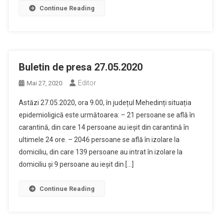
Continue Reading
Buletin de presa 27.05.2020
Editor
Mai 27, 2020
Astăzi 27.05.2020, ora 9.00, în județul Mehedinți situația
epidemioligică este următoarea: – 21 persoane se află în
carantină, din care 14 persoane au ieșit din carantină în
ultimele 24 ore. – 2046 persoane se află în izolare la
domiciliu, din care 139 persoane au intrat în izolare la
domiciliu și 9 persoane au ieșit din […]
Continue Reading