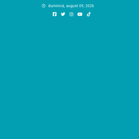
Skip
duminică, august 09, 2026
to
content