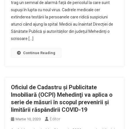
trag un semnal de alarmă față de pericolul la care sunt
supuși în lupta cu noul virus. Cadrele medicale cer
extinderea testării la persoanele care ridică suspiciuni
atunci când ajung la spital. Medicii au înaintat Direcției de
Sănătate Publică și autorităților din judeţul Mehedinţi o
scrisoare […]
Continue Reading
Oficiul de Cadastru şi Publicitate
Imobiliară (OCPI) Mehedinţi va aplica o
serie de măsuri în scopul prevenirii şi
limitării răspândirii COVID-19
Editor
Martie 10, 2020