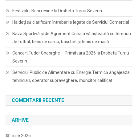
Festivalul Berii revine la Drobeta Turnu Severin
Haideți să clarificăm întrebarile legate de Serviciul Comercial
Baza Sportivă și de Agrement Crihala vă așteaptă cu terenuri
de fotbal, tenis de câmp, baschet și tenis de masă
Concert Tudor Gheorghe – Primăvara 2026 la Drobeta Turnu
Severin
Serviciul Public de Alimentare cu Energie Termică angajeaza
tehnician, operator supraveghere, muncitor calificat
COMENTARII RECENTE
ARHIVE
iulie 2026