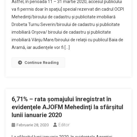
Astfel, în perioada 11 – 31 martie 2020, accesul publicului
va fi perrnis doar în spaţiu] special rezervat din cadrul OCPI
Mehedinţi/biroului de cadastru şi publicitate imobiliară
Drobeta Turnu Severin/biroului de cadastru şi publicitate
imobiliară Orşova/ biroului de cadastru şi publicitate
imobiliară Vânju Mare/biroului de relaţii cu publicul Baia de
Aramă, iar audienţele vor fi […]
Continue Reading
6,71% – rata şomajului înregistrat în
evidenţele AJOFM Mehedinţi la sfârşitul
lunii ianuarie 2020
Editor
Februarie 28, 2020