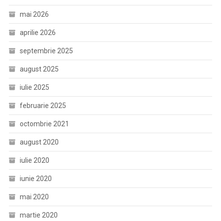
mai 2026
aprilie 2026
septembrie 2025
august 2025
iulie 2025
februarie 2025
octombrie 2021
august 2020
iulie 2020
iunie 2020
mai 2020
martie 2020