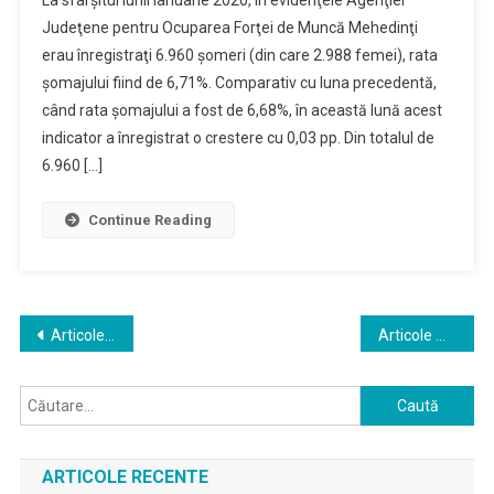
La sfârşitul lunii ianuarie 2020, în evidenţele Agenţiei
Judeţene pentru Ocuparea Forţei de Muncă Mehedinţi
erau înregistraţi 6.960 şomeri (din care 2.988 femei), rata
şomajului fiind de 6,71%. Comparativ cu luna precedentă,
când rata şomajului a fost de 6,68%, în această lună acest
indicator a înregistrat o crestere cu 0,03 pp. Din totalul de
6.960 […]
Continue Reading
Navigare
Articole mai vechi
Articole mai noi
în
Caută
articole
după:
ARTICOLE RECENTE