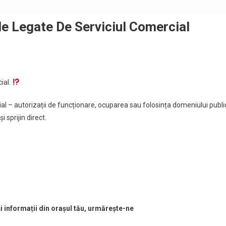
ile Legate De Serviciul Comercial
ial.
ial – autorizații de funcționare, ocuparea sau folosința domeniului publi
i sprijin direct.
și informații din orașul tău, urmărește-ne