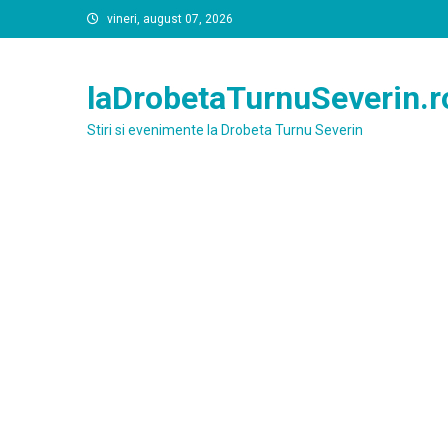
Skip
vineri, august 07, 2026
to
content
laDrobetaTurnuSeverin.r
Stiri si evenimente la Drobeta Turnu Severin