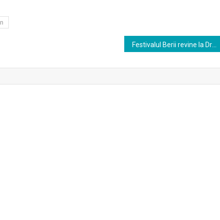
in
Festivalul Berii revine la Drobeta Turnu Severin