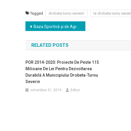
Tagged
drobeta turnu severin
la drobeta turnu sever
Navigare
Baza Sportivă și de Agrement Crihala vă așteaptă cu terenuri de fotbal, tenis de câmp, baschet și tenis de masă
în
RELATED POSTS
articole
POR 2014-2020: Proiecte De Peste 115
Milioane De Lei Pentru Dezvoltarea
Durabilă A Municipiului Drobeta-Turnu
Severin
octombrie 31, 2019
Editor