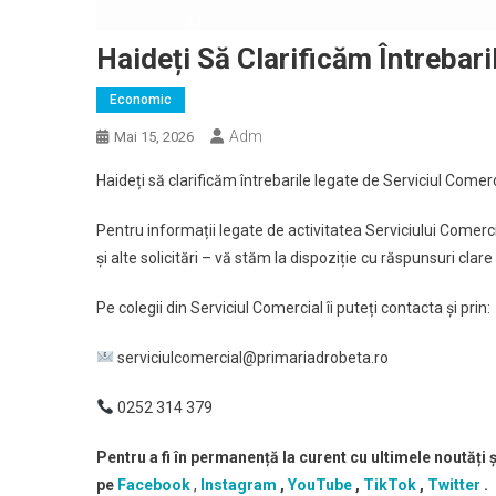
Haideți Să Clarificăm Întrebar
Economic
Adm
Mai 15, 2026
Haideți să clarificăm întrebarile legate de Serviciul Comerc
Pentru informații legate de activitatea Serviciului Comerc
și alte solicitări – vă stăm la dispoziție cu răspunsuri clare ș
Pe colegii din Serviciul Comercial îi puteți contacta și prin:
serviciulcomercial@primariadrobeta.ro
0252 314 379
Pentru a fi în permanență la curent cu ultimele noutăți 
pe
Facebook
,
Instagram
,
YouTube
,
TikTok
,
Twitter
.