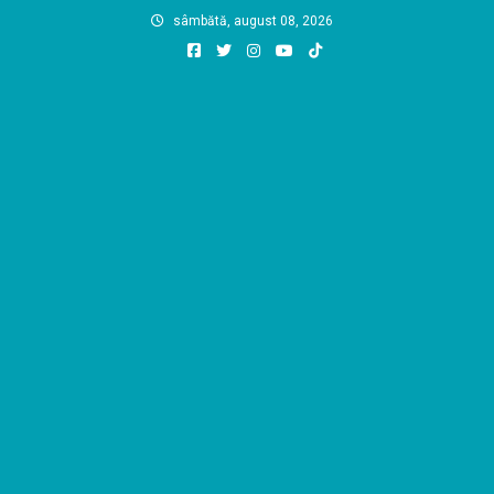
Skip
sâmbătă, august 08, 2026
to
content