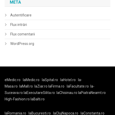
META
Autentificare
Flux intrări
Flux comentarii
WordPress.org
eMedic.ro
laMedic.ro
laSpital.ro
laHotel.ro
la-
Masa.ro
laMall.ro
laZiar.ro
laFirma.ro
laFacultate.ro
la-
Suceava.ro
laExecutareSilita.ro
laChisinau.ro
laPiatraNeamt.ro
High-Fashion.ro
laBalti.ro
laRomania.ro
laBucuresti.ro
laClujNapoca.ro
laConstanta.ro