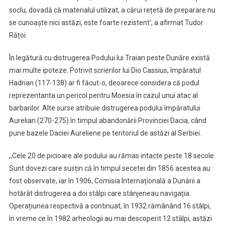
soclu, dovadă că materialul utilizat, a cărui rețetă de preparare nu
se cunoaște nici astăzi, este foarte rezistent’, a afirmat Tudor
Rățoi.
În legătură cu distrugerea Podului lui Traian peste Dunăre există
mai multe ipoteze. Potrivit scrierilor lui Dio Cassius, împăratul
Hadrian (117-138) ar fi făcut-o, deoarece considera că podul
reprezentanta un pericol pentru Moesia în cazul unui atac al
barbarilor. Alte surse atribuie distrugerea podului împăratului
Aurelian (270-275) în timpul abandonării Provinciei Dacia, când
pune bazele Daciei Aureliene pe teritoriul de astăzi al Serbiei.
,,Cele 20 de picioare ale podului au rămas intacte peste 18 secole.
Sunt dovezi care susțin că în timpul secetei din 1856 acestea au
fost observate, iar în 1906, Comisia Internațională a Dunării a
hotărât distrugerea a doi stâlpi care stânjeneau navigația.
Operațiunea respectivă a continuat, în 1932 rămânând 16 stâlpi,
în vreme ce în 1982 arheologii au mai descoperit 12 stâlpi, astăzi