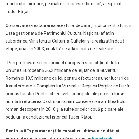
mai fiind în picioare, pe malul românesc, doar doi’, a explicat
Tudor Rățoi.
Conservarea-restaurarea acestora, declarați monument istoric în
Lista gestionată de Patrimoniul Cultural Național aflat în
subordinea Ministerului Culturii și Cultelor, s-a realizat în două
etape, una din 2003, cealaltă se află în curs de realizare.
,,Prin promovarea unui proiect european s-au obținut de la
Uniunea Europeană 36,2 milioane de lei, iar de la Guvernul
României 13,5 milioane de lei, pentru efectuarea unor lucrări de
transformare a Complexului Muzeal al Regiunii Porților de Fier în
produs turistic. Printre obiectivele principale ale proiectului se
numără refacerea Castrului roman, conservarea amfiteatrului
roman descoperit în 2010 și a ruinelor celor două picioare ale
podului’, a concluzionat istoricul Tudor Rățoi.
Pentru a fi în permanență la curent cu ultimele noutăți și
informații din orașul tău, urmărește-ne pe
Facebook.