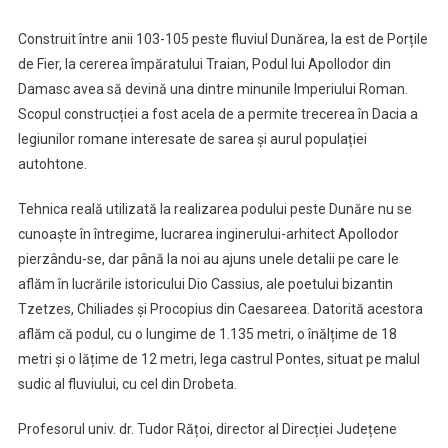
Construit între anii 103-105 peste fluviul Dunărea, la est de Porțile
de Fier, la cererea împăratului Traian, Podul lui Apollodor din
Damasc avea să devină una dintre minunile Imperiului Roman.
Scopul construcției a fost acela de a permite trecerea în Dacia a
legiunilor romane interesate de sarea și aurul populației
autohtone.
Tehnica reală utilizată la realizarea podului peste Dunăre nu se
cunoaște în întregime, lucrarea inginerului-arhitect Apollodor
pierzându-se, dar până la noi au ajuns unele detalii pe care le
aflăm în lucrările istoricului Dio Cassius, ale poetului bizantin
Tzetzes, Chiliades și Procopius din Caesareea. Datorită acestora
aflăm că podul, cu o lungime de 1.135 metri, o înălțime de 18
metri și o lățime de 12 metri, lega castrul Pontes, situat pe malul
sudic al fluviului, cu cel din Drobeta.
Profesorul univ. dr. Tudor Rățoi, director al Direcției Județene