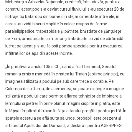
Mehedinți a Arhivelor Naționale, crede că, într-adevăr, pentru a
construi acest pod s-a deviat cursul fluviului, s-au executat 20 de
cofraje tip batardou din bârne din stejar cimentate între ele, în
care s-au zidit blocuri cioplite în calcar nisipos de forme
paralelipipedice, trapezoidale și pătrate, brăzdate de șănțulețe
de 7 cm, amestecate cu mortar și îmbrăcate cu zid de cărămidă
lucrat pe uscat și s-au folosit pompe speciale pentru evacuarea
infiltrațiilor de apă din aceste incinte.
,,În primăvara anului 105 d.Ch., când a fost terminat, Senatul
roman a emis o monedă în cinstea lui Traian (optimo principi), cu
imaginea stilizată a podului pe sub care trece o corabie. Pe
Columna de la Roma, de asemenea, se poate distinge o imagine
stilizată a podului, care permite aflarea tehnicilor de îmbinare a
lemnului si pietrei. În prim-planul imaginii cioplite în piatră, este
înfățișat împăratul Traian în fața altarului pregătit pentru jertfă. În
spatele acestuia se află suita sa unde, probabil, este prezent și
arhitectul Apollodor din Damasc’, a declarat, pentru AGERPRES,