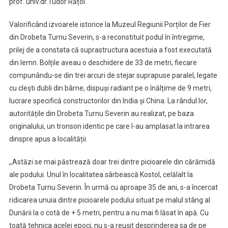
prof. univ.dr.Tudor Rățoi.
Valorificând izvoarele istorice la Muzeul Regiunii Porților de Fier
din Drobeta Turnu Severin, s-a reconstituit podul în întregime,
prilej de a constata că suprastructura acestuia a fost executată
din lemn. Bolțile aveau o deschidere de 33 de metri, fiecare
compunându-se din trei arcuri de stejar suprapuse paralel, legate
cu clești dubli din bârne, dispuși radiant pe o înălțime de 9 metri,
lucrare specifică constructorilor din India și China. La rândul lor,
autoritățile din Drobeta Turnu Severin au realizat, pe baza
originalului, un tronson identic pe care l-au amplasat la intrarea
dinspre apus a localității.
,,Astăzi se mai păstrează doar trei dintre picioarele din cărămidă
ale podului. Unul în localitatea sârbească Kostol, celălalt la
Drobeta Turnu Severin. În urmă cu aproape 35 de ani, s-a încercat
ridicarea unuia dintre picioarele podului situat pe malul stâng al
Dunării la o cotă de + 5 metri, pentru a nu mai fi lăsat în apă. Cu
toată tehnica acelei epoci, nu s-a reușit desprinderea sa de pe