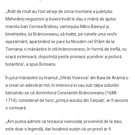
,,Atât de mult au fost atrași de zona montană a județului
Mehedinți negustorii și boierii încât le dau o mână de ajutor
marelui ban Cornea Brăiloiu, vameșului Milco Băieșul și,
bineînțeles, lui Brâncoveanu, să înalțe, pe ruinele unui vechi
așezământ, aparținând se pare lui Nicodim cel Sfânt de la
Tismana, o mănăstire în stil brâncovenesc, în formă de treflă, cu
scară exterioară, clopotniță peste pronaos și pridvor și pictură
bizantină’, a spus Boteanu.
În jurul mănăstirii cu hramul ,,Sfinții Voievozi’ din Baia de Aramă s-
a creat un adevărat mit, în interiorul ei sau sub talpa zidurilor
bănuindu-se că domnitorul Constantin Brâncoveanu (1688-
1714), considerat de turci ,,prințul aurului din Carpați’, ar fi ascuns
o comoară.
,,Am putea admite că tezaurul voievodal, provenind de la daci,
este doar o legendă, dar localnicii susțin că un preot ar fi