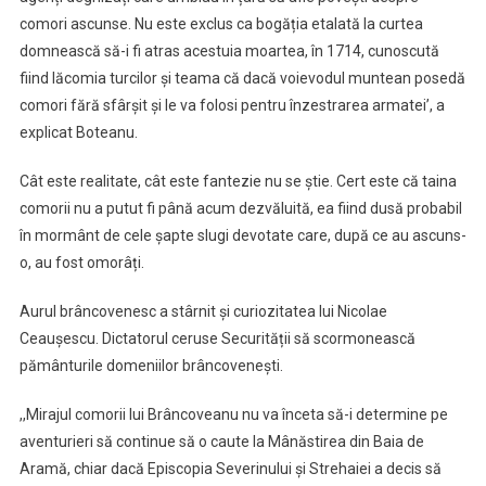
comori ascunse. Nu este exclus ca bogăția etalată la curtea
domnească să-i fi atras acestuia moartea, în 1714, cunoscută
fiind lăcomia turcilor și teama că dacă voievodul muntean posedă
comori fără sfârșit și le va folosi pentru înzestrarea armatei’, a
explicat Boteanu.
Cât este realitate, cât este fantezie nu se știe. Cert este că taina
comorii nu a putut fi până acum dezvăluită, ea fiind dusă probabil
în mormânt de cele șapte slugi devotate care, după ce au ascuns-
o, au fost omorâți.
Aurul brâncovenesc a stârnit și curiozitatea lui Nicolae
Ceaușescu. Dictatorul ceruse Securității să scormonească
pământurile domeniilor brâncovenești.
,,Mirajul comorii lui Brâncoveanu nu va înceta să-i determine pe
aventurieri să continue să o caute la Mânăstirea din Baia de
Aramă, chiar dacă Episcopia Severinului și Strehaiei a decis să