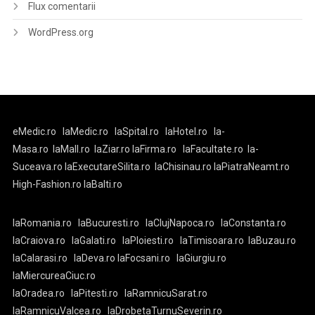
Flux comentarii
WordPress.org
eMedic.ro
laMedic.ro
laSpital.ro
laHotel.ro
la-
Masa.ro
laMall.ro
laZiar.ro
laFirma.ro
laFacultate.ro
la-
Suceava.ro
laExecutareSilita.ro
laChisinau.ro
laPiatraNeamt.ro
High-Fashion.ro
laBalti.ro
laRomania.ro
laBucuresti.ro
laClujNapoca.ro
laConstanta.ro
laCraiova.ro
laGalati.ro
laPloiesti.ro
laTimisoara.ro
laBuzau.ro
laCalarasi.ro
laDeva.ro
laFocsani.ro
laGiurgiu.ro
laMiercureaCiuc.ro
laOradea.ro
laPitesti.ro
laRamnicuSarat.ro
laRamnicuValcea.ro
laDrobetaTurnuSeverin.ro