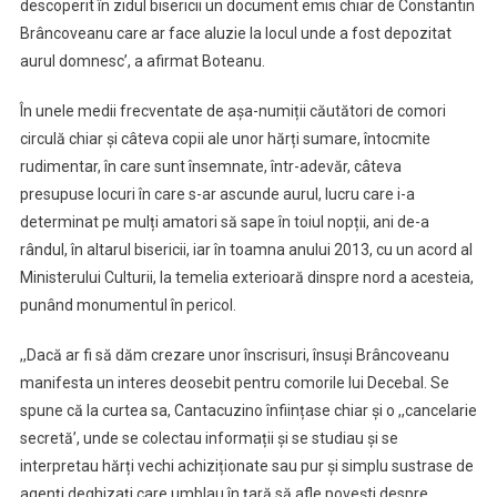
descoperit în zidul bisericii un document emis chiar de Constantin
Brâncoveanu care ar face aluzie la locul unde a fost depozitat
aurul domnesc’, a afirmat Boteanu.
În unele medii frecventate de așa-numiții căutători de comori
circulă chiar și câteva copii ale unor hărți sumare, întocmite
rudimentar, în care sunt însemnate, într-adevăr, câteva
presupuse locuri în care s-ar ascunde aurul, lucru care i-a
determinat pe mulți amatori să sape în toiul nopții, ani de-a
rândul, în altarul bisericii, iar în toamna anului 2013, cu un acord al
Ministerului Culturii, la temelia exterioară dinspre nord a acesteia,
punând monumentul în pericol.
,,Dacă ar fi să dăm crezare unor înscrisuri, însuși Brâncoveanu
manifesta un interes deosebit pentru comorile lui Decebal. Se
spune că la curtea sa, Cantacuzino înființase chiar și o ,,cancelarie
secretă’, unde se colectau informații și se studiau și se
interpretau hărți vechi achiziționate sau pur și simplu sustrase de
agenți deghizați care umblau în țară să afle povești despre