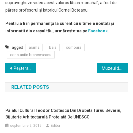
supravegheze video acest valoros lăcaș monahal’, a fost de
părere profesorul și istoricul Cornel Boteanu.
Pentru a fi în permanență la curent cu ultimele noutăți și
informații din orașul tău, urmărește-ne pe
Facebook.
Tagged
arama
baia
comoara
constantin brancoveanu
Navigare
Peștera Izverna, legendă și miraj
Muzeul de artă din Drobeta Turnu Severin, lada cu zestre a poporului român
în
RELATED POSTS
articole
Palatul Cultural Teodor Costescu Din Drobeta Turnu Severin,
Bijuterie Arhitecturală Protejată De UNESCO
septembrie 9, 2019
Editor