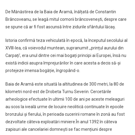
De Mănăstirea de la Baia de Aramă, înălțată de Constantin
Brâncoveanu, se leagă mitul comorii brâncovenești, despre care
se spune că ar fi fost ascunsă între zidurile sfântului lăcaș.
Istoria confirmă teza vehiculată în epocă, la începutul secolului al
XVIII-lea, că voievodul muntean, supranumit ,,prințul aurului din
Carpați’, era unul dintre cei mai bogați principi ai Europei, însă nu
există indicii asupra împrejurărilor în care acesta a decis să-și
protejeze imensa bogăție, îngropând-o.
Baia de Aramă este situată la altitudinea de 300 metri, la 80 de
kilometri nord-est de Drobeta Turnu Severin. Cercetările
arheologice efectuate în ultimii 100 de ani pe aceste meleaguri
au scos la iveală urme de locuire neolitică continuate în epocile
bronzului și fierului, în perioada cuceririi romane în zonă au fost
dezvoltate câteva exploatări miniere.În anul 1392 în câteva
zapisuri ale cancelariei domnești se fac mențiuni despre