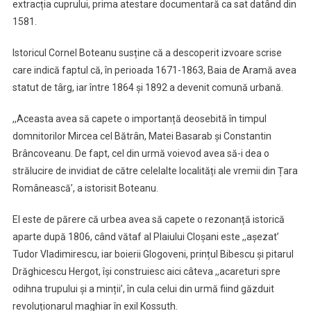
extracția cuprului, prima atestare documentară ca sat datând din
1581.
Istoricul Cornel Boteanu susține că a descoperit izvoare scrise
care indică faptul că, în perioada 1671-1863, Baia de Aramă avea
statut de târg, iar între 1864 și 1892 a devenit comună urbană.
,,Aceasta avea să capete o importanță deosebită în timpul
domnitorilor Mircea cel Bătrân, Matei Basarab și Constantin
Brâncoveanu. De fapt, cel din urmă voievod avea să-i dea o
strălucire de invidiat de către celelalte localități ale vremii din Țara
Românească’, a istorisit Boteanu.
El este de părere că urbea avea să capete o rezonanță istorică
aparte după 1806, când vătaf al Plaiului Cloșani este ,,așezat’
Tudor Vladimirescu, iar boierii Glogoveni, prințul Bibescu și pitarul
Drăghicescu Hergot, își construiesc aici câteva ,,acareturi spre
odihna trupului și a minții’, în cula celui din urmă fiind găzduit
revoluționarul maghiar în exil Kossuth.